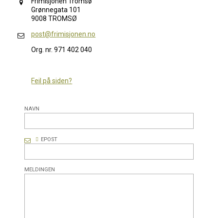
Frimisjonen Tromsø
Grønnegata 101
9008 TROMSØ
post@frimisjonen.no
Org. nr. 971 402 040
Feil på siden?
NAVN
EPOST
MELDINGEN