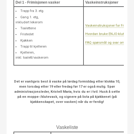
Del 1 - Frimisjonen vasker
Vaskeinstruksjoner
Trapp fra 3. etg.
Gang 1. etg,
inkludert lekerom
Vaskeinstruksjoner for Frimisj
Toalettene
Hvordan bruke ENJO-kluter
Fristedet
Kjøkken
FAQ spørsmål og svar om vask 
Trapp til kjelleren
Kjelleren,
inkl. toalett/vaskerom
Det er vanligvis best å vaske på lørdag formiddag etter klokka 10,
men torsdag etter 19 eller fredag før 17 er også mulig. Spør
administrasjonsleder, Kristell Maria, hvis du er i tvil. Husk å sette
på en moppe-/klutevask, og signere på lista på kjøkkenet (på
kjøkkenskapet, over vasken) når du er ferdig!
Vaskeliste