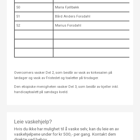
50
Maria Fjellbakk
51
Bård Anders Forsdahl
52
Marius Forsdahl
Overcomers vasker Del 2, som består av vask av kirkesalen på
lørdager og vask av Fristedet og toaletter på tirsdager.
Den etiopiske menigheten vasker Del 3, som består av kjeller inkl.
handicaptoalett på søndags kveld.
Leie vaskehjelp?
Hvis du ikke har mulighet til å vaske selv, kan du leie en av
vaskehjelpene under for kr 500,- per gang. Kontakt dem
direkte ved behov.