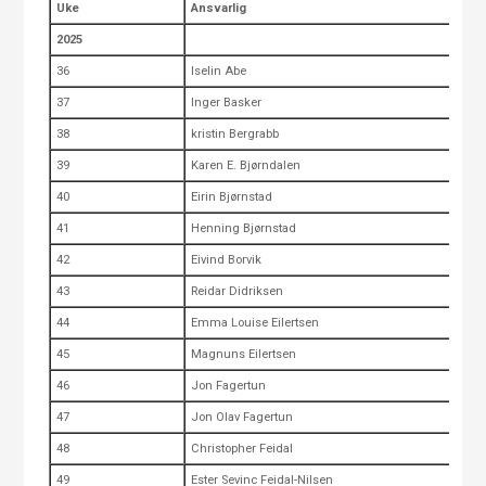
Uke
Ansvarlig
2025
36
Iselin Abe
37
Inger Basker
38
kristin Bergrabb
39
Karen E. Bjørndalen
40
Eirin Bjørnstad
41
Henning Bjørnstad
42
Eivind Borvik
43
Reidar Didriksen
44
Emma Louise Eilertsen
45
Magnuns Eilertsen
46
Jon Fagertun
47
Jon Olav Fagertun
48
Christopher Feidal
49
Ester Sevinc Feidal-Nilsen