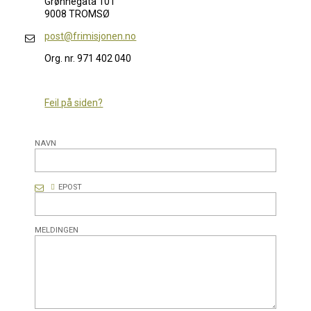
Grønnegata 101
9008 TROMSØ
post@frimisjonen.no
Org. nr. 971 402 040
Feil på siden?
NAVN
EPOST
MELDINGEN