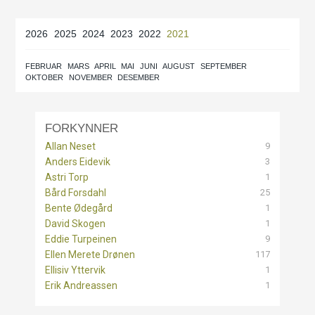
2026
2025
2024
2023
2022
2021
FEBRUAR
MARS
APRIL
MAI
JUNI
AUGUST
SEPTEMBER
OKTOBER
NOVEMBER
DESEMBER
FORKYNNER
9
Allan Neset
3
Anders Eidevik
1
Astri Torp
25
Bård Forsdahl
1
Bente Ødegård
1
David Skogen
9
Eddie Turpeinen
117
Ellen Merete Drønen
1
Ellisiv Yttervik
1
Erik Andreassen