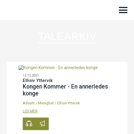
TALEARKIV
12.12.2021
Ellisiv Yttervik
Kongen Kommer - En annerledes
konge
Advent
/
Menighet
/
Ellisiv Yttervik
00:00
10:04
LES MER