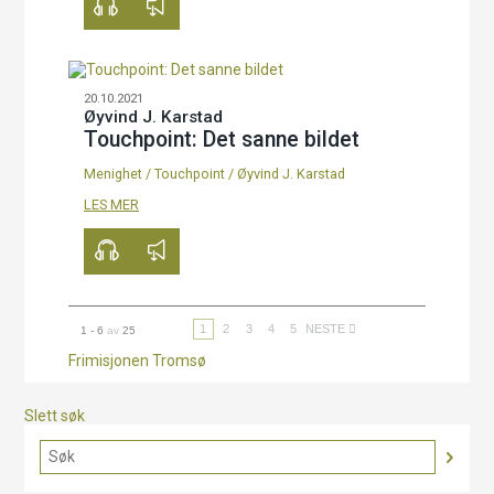
20.10.2021
Øyvind J. Karstad
Touchpoint: Det sanne bildet
Menighet
/
Touchpoint
/
Øyvind J. Karstad
00:00
39:49
LES MER
1
2
3
4
5
NESTE
1 - 6
av
25
Frimisjonen Tromsø
Slett søk