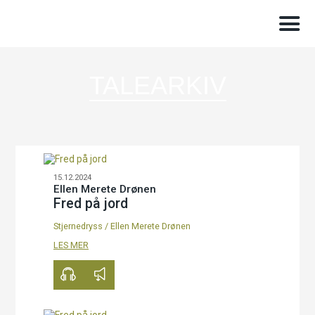
TALEARKIV
15.12.2024
Ellen Merete Drønen
Fred på jord
Stjernedryss
/
Ellen Merete Drønen
00:00
20:57
LES MER