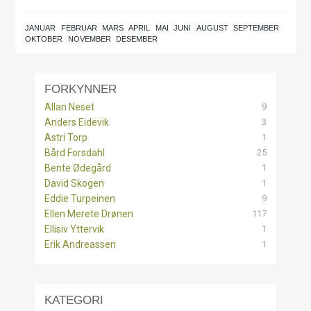
JANUAR
FEBRUAR
MARS
APRIL
MAI
JUNI
AUGUST
SEPTEMBER
OKTOBER
NOVEMBER
DESEMBER
FORKYNNER
9
Allan Neset
3
Anders Eidevik
1
Astri Torp
25
Bård Forsdahl
1
Bente Ødegård
1
David Skogen
9
Eddie Turpeinen
117
Ellen Merete Drønen
1
Ellisiv Yttervik
1
Erik Andreassen
KATEGORI