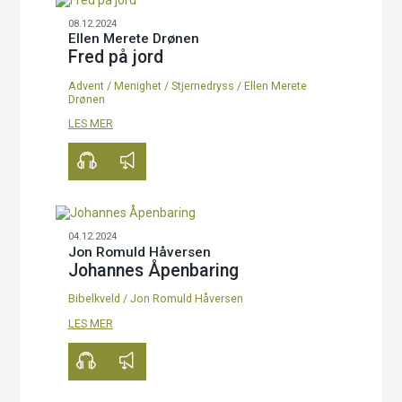
08.12.2024
Ellen Merete Drønen
Fred på jord
Advent
/
Menighet
/
Stjernedryss
/
Ellen Merete
Drønen
00:00
24:49
LES MER
04.12.2024
Jon Romuld Håversen
Johannes Åpenbaring
Bibelkveld
/
Jon Romuld Håversen
00:00
71:32
LES MER