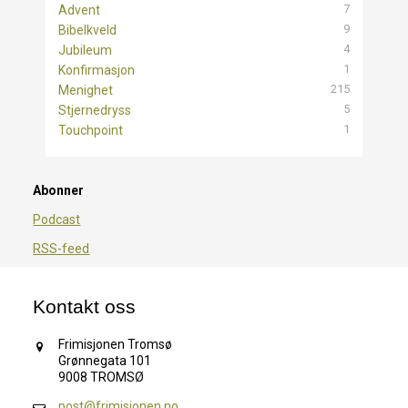
7
Advent
9
Bibelkveld
4
Jubileum
1
Konfirmasjon
215
Menighet
5
Stjernedryss
1
Touchpoint
Abonner
Podcast
RSS-feed
Kontakt oss
Frimisjonen Tromsø
Grønnegata 101
9008 TROMSØ
post@frimisjonen.no