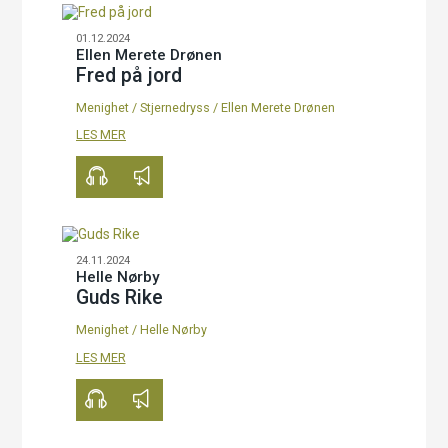
01.12.2024
Ellen Merete Drønen
Fred på jord
Menighet
/
Stjernedryss
/
Ellen Merete Drønen
00:00
21:16
LES MER
24.11.2024
Helle Nørby
Guds Rike
Menighet
/
Helle Nørby
00:00
16:34
LES MER