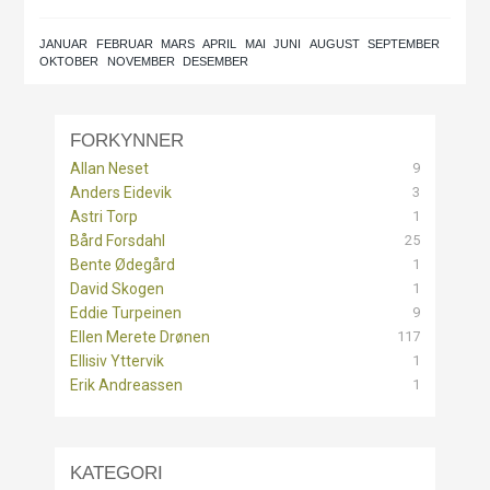
JANUAR
FEBRUAR
MARS
APRIL
MAI
JUNI
AUGUST
SEPTEMBER
OKTOBER
NOVEMBER
DESEMBER
FORKYNNER
9
Allan Neset
3
Anders Eidevik
1
Astri Torp
25
Bård Forsdahl
1
Bente Ødegård
1
David Skogen
9
Eddie Turpeinen
117
Ellen Merete Drønen
1
Ellisiv Yttervik
1
Erik Andreassen
KATEGORI