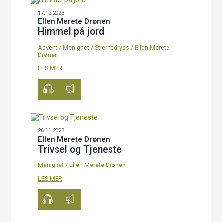
17.12.2023
Ellen Merete Drønen
Himmel på jord
Advent
/
Menighet
/
Stjernedryss
/
Ellen Merete
Drønen
00:00
20:51
LES MER
26.11.2023
Ellen Merete Drønen
Trivsel og Tjeneste
Menighet
/
Ellen Merete Drønen
00:00
29:19
LES MER