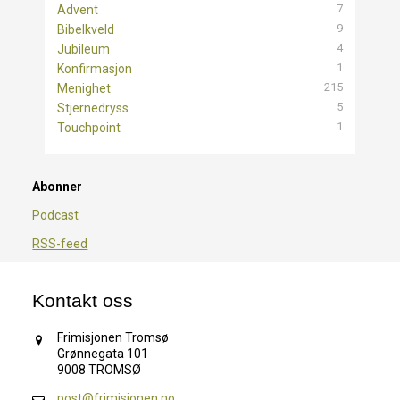
7
Advent
9
Bibelkveld
4
Jubileum
1
Konfirmasjon
215
Menighet
5
Stjernedryss
1
Touchpoint
Abonner
Podcast
RSS-feed
Kontakt oss
Frimisjonen Tromsø
Grønnegata 101
9008 TROMSØ
post@frimisjonen.no