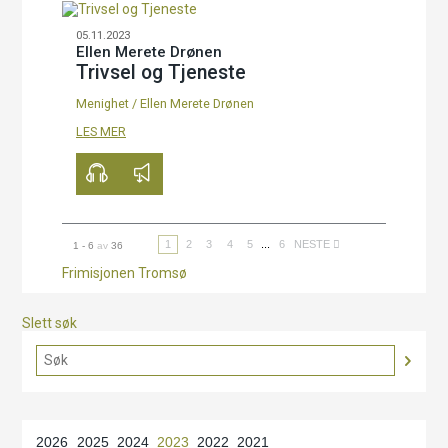
05.11.2023
Ellen Merete Drønen
Trivsel og Tjeneste
Menighet
/
Ellen Merete Drønen
00:00
35:53
LES MER
1
2
3
4
5
...
6
NESTE
1 - 6
av
36
Frimisjonen Tromsø
Slett søk
2026
2025
2024
2023
2022
2021