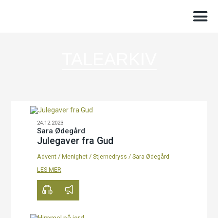
TALEARKIV
24.12.2023
Sara Ødegård
Julegaver fra Gud
Advent
/
Menighet
/
Stjernedryss
/
Sara Ødegård
00:00
17:00
LES MER